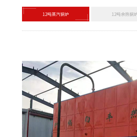
12吨蒸汽锅炉
12吨余热锅