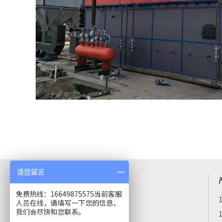
请您留言
河南热丰锅炉
免费热线：16649875575当前客服
电话：16649875575
人员在线，请填写一下您的信息，
地址：河南省太康县工业园
我们会尽快和您联系。